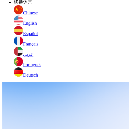
切换语言
Chinese
English
Español
Français
عربى
Português
Deutsch