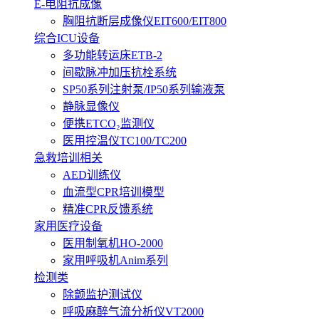
E-电阻抗成像
胸阻抗断层成像仪EIT600/EIT800
综合ICU设备
多功能转运床ETB-2
间歇脉冲加压抗栓系统
SP50系列注射泵/IP50系列输液泵
静脉显像仪
便携ETCO₂监测仪
医用控温仪TC100/TC200
急救培训相关
AED训练仪
血流型CPR培训模型
精准CPR反馈系统
家用医疗设备
医用制氧机HO-2000
家用呼吸机Anim系列
检测类
除颤监护测试仪
呼吸麻醉气流分析仪VT2000