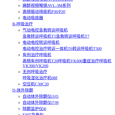
麻醉视频喉镜AVL-3M系列
高频振动排痰机P30/P20
电动吸痰器
B-呼吸治疗
气动电控急救转运呼吸机
急救转运呼吸机T5
急救转运呼吸机T7
电动电控转运呼吸机
电动电控治疗转运一体机T6
转运呼吸机T500
有创治疗呼吸机
高频有创呼吸机T20
呼吸机VK600
重症治疗呼吸机
VK300/VK200
无创呼吸治疗
呼吸湿化治疗机68F
空压机C30C20
D-体外除颤
自动体外除颤仪i3/i5
自动体外除颤仪i7/i9
除颤监护仪i6
EMT急救包