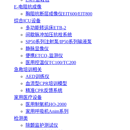
E-电阻抗成像
胸阻抗断层成像仪EIT600/EIT800
综合ICU设备
多功能转运床ETB-2
间歇脉冲加压抗栓系统
SP50系列注射泵/IP50系列输液泵
静脉显像仪
便携ETCO₂监测仪
医用控温仪TC100/TC200
急救培训相关
AED训练仪
血流型CPR培训模型
精准CPR反馈系统
家用医疗设备
医用制氧机HO-2000
家用呼吸机Anim系列
检测类
除颤监护测试仪