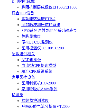
E-电阻抗成像
胸阻抗断层成像仪EIT600/EIT800
综合ICU设备
多功能转运床ETB-2
间歇脉冲加压抗栓系统
SP50系列注射泵/IP50系列输液泵
静脉显像仪
便携ETCO₂监测仪
医用控温仪TC100/TC200
急救培训相关
AED训练仪
血流型CPR培训模型
精准CPR反馈系统
家用医疗设备
医用制氧机HO-2000
家用呼吸机Anim系列
检测类
除颤监护测试仪
呼吸麻醉气流分析仪VT2000