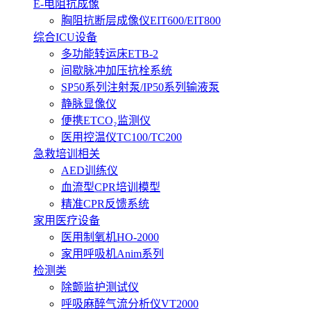
E-电阻抗成像
胸阻抗断层成像仪EIT600/EIT800
综合ICU设备
多功能转运床ETB-2
间歇脉冲加压抗栓系统
SP50系列注射泵/IP50系列输液泵
静脉显像仪
便携ETCO₂监测仪
医用控温仪TC100/TC200
急救培训相关
AED训练仪
血流型CPR培训模型
精准CPR反馈系统
家用医疗设备
医用制氧机HO-2000
家用呼吸机Anim系列
检测类
除颤监护测试仪
呼吸麻醉气流分析仪VT2000