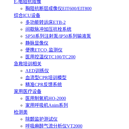
E-电阻抗成像
胸阻抗断层成像仪EIT600/EIT800
综合ICU设备
多功能转运床ETB-2
间歇脉冲加压抗栓系统
SP50系列注射泵/IP50系列输液泵
静脉显像仪
便携ETCO₂监测仪
医用控温仪TC100/TC200
急救培训相关
AED训练仪
血流型CPR培训模型
精准CPR反馈系统
家用医疗设备
医用制氧机HO-2000
家用呼吸机Anim系列
检测类
除颤监护测试仪
呼吸麻醉气流分析仪VT2000