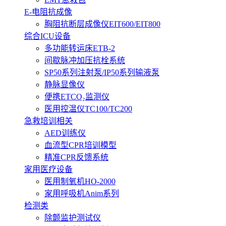
E-电阻抗成像
胸阻抗断层成像仪EIT600/EIT800
综合ICU设备
多功能转运床ETB-2
间歇脉冲加压抗栓系统
SP50系列注射泵/IP50系列输液泵
静脉显像仪
便携ETCO₂监测仪
医用控温仪TC100/TC200
急救培训相关
AED训练仪
血流型CPR培训模型
精准CPR反馈系统
家用医疗设备
医用制氧机HO-2000
家用呼吸机Anim系列
检测类
除颤监护测试仪