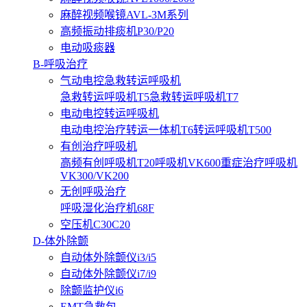
麻醉视频喉镜AVL-3M系列
高频振动排痰机P30/P20
电动吸痰器
B-呼吸治疗
气动电控急救转运呼吸机
急救转运呼吸机T5
急救转运呼吸机T7
电动电控转运呼吸机
电动电控治疗转运一体机T6
转运呼吸机T500
有创治疗呼吸机
高频有创呼吸机T20
呼吸机VK600
重症治疗呼吸机
VK300/VK200
无创呼吸治疗
呼吸湿化治疗机68F
空压机C30C20
D-体外除颤
自动体外除颤仪i3/i5
自动体外除颤仪i7/i9
除颤监护仪i6
EMT急救包