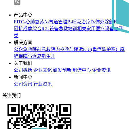
产品中心
EIT
C-心肺复苏
A-气道管理
B-呼吸治疗
D-体外除颤
E-电
阻抗成像
综合ICU设备
急救培训相关
家用医疗设备
检测
类
解决方案
公众急救
院前急救
院内抢救与转运
ICU(重症监护室）
麻
醉保障与恢复
新生儿
关于我们
公司概括
企业文化
研发创新
制造中心
企业资讯
新闻中心
公司资讯
行业资讯
关注我们