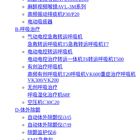
麻醉视频喉镜AVL-3M系列
高频振动排痰机P30/P20
电动吸痰器
B-呼吸治疗
气动电控急救转运呼吸机
急救转运呼吸机T5
急救转运呼吸机T7
电动电控转运呼吸机
电动电控治疗转运一体机T6
转运呼吸机T500
有创治疗呼吸机
高频有创呼吸机T20
呼吸机VK600
重症治疗呼吸机
VK300/VK200
无创呼吸治疗
呼吸湿化治疗机68F
空压机C30C20
D-体外除颤
自动体外除颤仪i3/i5
自动体外除颤仪i7/i9
除颤监护仪i6
EMT急救包