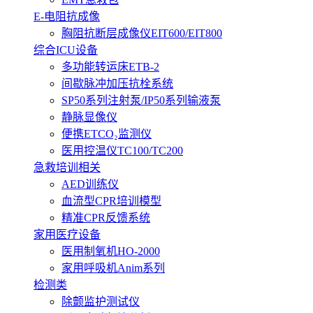
E-电阻抗成像
胸阻抗断层成像仪EIT600/EIT800
综合ICU设备
多功能转运床ETB-2
间歇脉冲加压抗栓系统
SP50系列注射泵/IP50系列输液泵
静脉显像仪
便携ETCO₂监测仪
医用控温仪TC100/TC200
急救培训相关
AED训练仪
血流型CPR培训模型
精准CPR反馈系统
家用医疗设备
医用制氧机HO-2000
家用呼吸机Anim系列
检测类
除颤监护测试仪