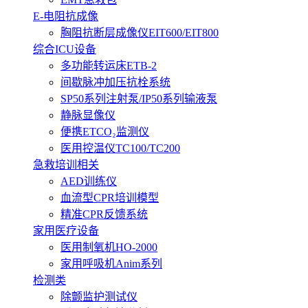
E-电阻抗成像
胸阻抗断层成像仪EIT600/EIT800
综合ICU设备
多功能转运床ETB-2
间歇脉冲加压抗栓系统
SP50系列注射泵/IP50系列输液泵
静脉显像仪
便携ETCO₂监测仪
医用控温仪TC100/TC200
急救培训相关
AED训练仪
血流型CPR培训模型
精准CPR反馈系统
家用医疗设备
医用制氧机HO-2000
家用呼吸机Anim系列
检测类
除颤监护测试仪