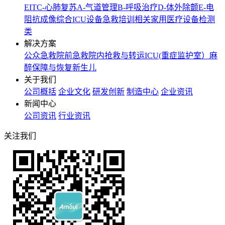
EIT
C-心肺复苏
A-气道管理
B-呼吸治疗
D-体外除颤
E-电
阻抗成像
综合ICU设备
急救培训相关
家用医疗设备
检测
类
解决方案
公众急救
院前急救
院内抢救与转运
ICU(重症监护室）
麻
醉保障与恢复
新生儿
关于我们
公司概括
企业文化
研发创新
制造中心
企业资讯
新闻中心
公司资讯
行业资讯
关注我们