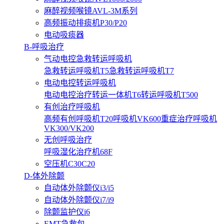
麻醉视频喉镜AVL-3M系列
高频振动排痰机P30/P20
电动吸痰器
B-呼吸治疗
气动电控急救转运呼吸机
急救转运呼吸机T5
急救转运呼吸机T7
电动电控转运呼吸机
电动电控治疗转运一体机T6
转运呼吸机T500
有创治疗呼吸机
高频有创呼吸机T20
呼吸机VK600
重症治疗呼吸机
VK300/VK200
无创呼吸治疗
呼吸湿化治疗机68F
空压机C30C20
D-体外除颤
自动体外除颤仪i3/i5
自动体外除颤仪i7/i9
除颤监护仪i6
EMT急救包