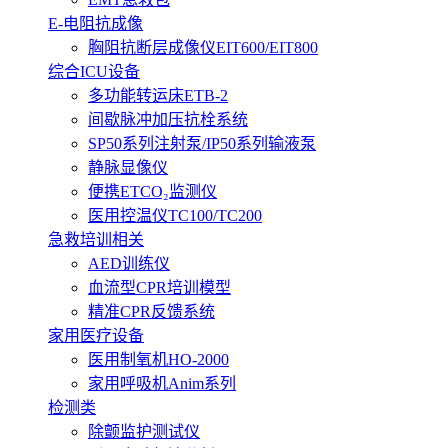
E-电阻抗成像
胸阻抗断层成像仪EIT600/EIT800
综合ICU设备
多功能转运床ETB-2
间歇脉冲加压抗栓系统
SP50系列注射泵/IP50系列输液泵
静脉显像仪
便携ETCO₂监测仪
医用控温仪TC100/TC200
急救培训相关
AED训练仪
血流型CPR培训模型
精准CPR反馈系统
家用医疗设备
医用制氧机HO-2000
家用呼吸机Anim系列
检测类
除颤监护测试仪