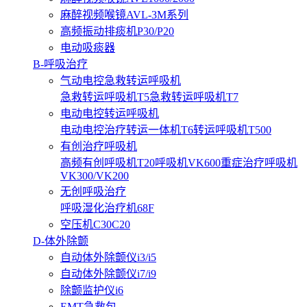
麻醉视频喉镜AVL-3M系列
高频振动排痰机P30/P20
电动吸痰器
B-呼吸治疗
气动电控急救转运呼吸机
急救转运呼吸机T5
急救转运呼吸机T7
电动电控转运呼吸机
电动电控治疗转运一体机T6
转运呼吸机T500
有创治疗呼吸机
高频有创呼吸机T20
呼吸机VK600
重症治疗呼吸机
VK300/VK200
无创呼吸治疗
呼吸湿化治疗机68F
空压机C30C20
D-体外除颤
自动体外除颤仪i3/i5
自动体外除颤仪i7/i9
除颤监护仪i6
EMT急救包