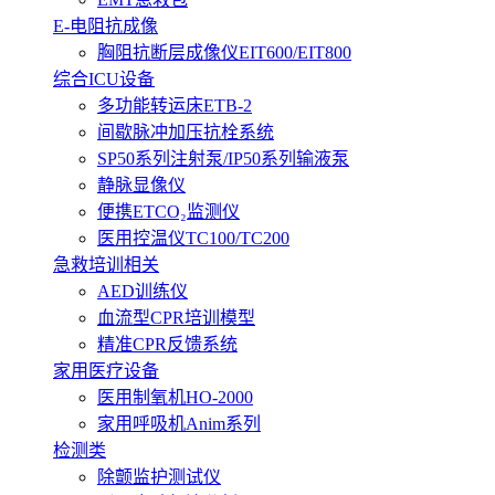
E-电阻抗成像
胸阻抗断层成像仪EIT600/EIT800
综合ICU设备
多功能转运床ETB-2
间歇脉冲加压抗栓系统
SP50系列注射泵/IP50系列输液泵
静脉显像仪
便携ETCO₂监测仪
医用控温仪TC100/TC200
急救培训相关
AED训练仪
血流型CPR培训模型
精准CPR反馈系统
家用医疗设备
医用制氧机HO-2000
家用呼吸机Anim系列
检测类
除颤监护测试仪