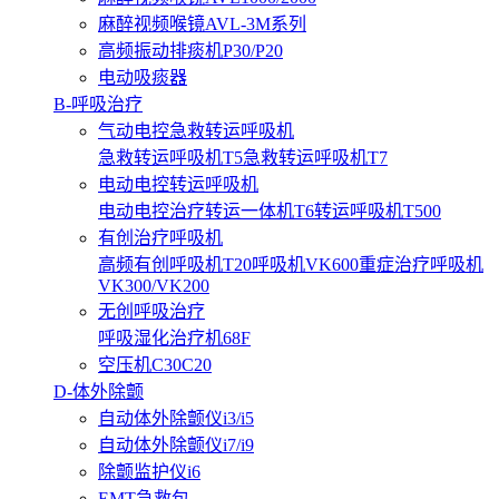
麻醉视频喉镜AVL-3M系列
高频振动排痰机P30/P20
电动吸痰器
B-呼吸治疗
气动电控急救转运呼吸机
急救转运呼吸机T5
急救转运呼吸机T7
电动电控转运呼吸机
电动电控治疗转运一体机T6
转运呼吸机T500
有创治疗呼吸机
高频有创呼吸机T20
呼吸机VK600
重症治疗呼吸机
VK300/VK200
无创呼吸治疗
呼吸湿化治疗机68F
空压机C30C20
D-体外除颤
自动体外除颤仪i3/i5
自动体外除颤仪i7/i9
除颤监护仪i6
EMT急救包