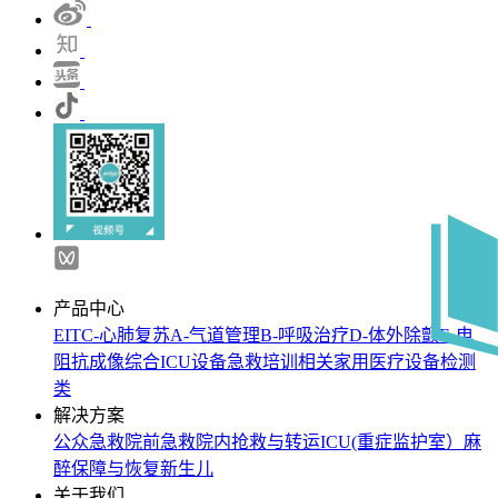
产品中心
EIT
C-心肺复苏
A-气道管理
B-呼吸治疗
D-体外除颤
E-电
阻抗成像
综合ICU设备
急救培训相关
家用医疗设备
检测
类
解决方案
公众急救
院前急救
院内抢救与转运
ICU(重症监护室）
麻
醉保障与恢复
新生儿
关于我们