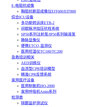
E-电阻抗成像
胸阻抗断层成像仪EIT600/EIT800
综合ICU设备
多功能转运床ETB-2
间歇脉冲加压抗栓系统
SP50系列注射泵/IP50系列输液泵
静脉显像仪
便携ETCO₂监测仪
医用控温仪TC100/TC200
急救培训相关
AED训练仪
血流型CPR培训模型
精准CPR反馈系统
家用医疗设备
医用制氧机HO-2000
家用呼吸机Anim系列
检测类
除颤监护测试仪