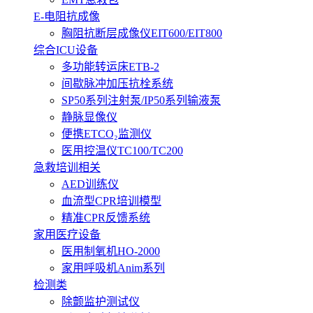
E-电阻抗成像
胸阻抗断层成像仪EIT600/EIT800
综合ICU设备
多功能转运床ETB-2
间歇脉冲加压抗栓系统
SP50系列注射泵/IP50系列输液泵
静脉显像仪
便携ETCO₂监测仪
医用控温仪TC100/TC200
急救培训相关
AED训练仪
血流型CPR培训模型
精准CPR反馈系统
家用医疗设备
医用制氧机HO-2000
家用呼吸机Anim系列
检测类
除颤监护测试仪