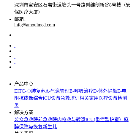
深圳市宝安区石岩街道塘头一号路创维创新谷8号楼（安
保医疗大厦）
邮箱：
info@amoulmed.com
产品中心
EIT
C-心肺复苏
A-气道管理
B-呼吸治疗
D-体外除颤
E-电
阻抗成像
综合ICU设备
急救培训相关
家用医疗设备
检测
类
解决方案
公众急救
院前急救
院内抢救与转运
ICU(重症监护室）
麻
醉保障与恢复
新生儿