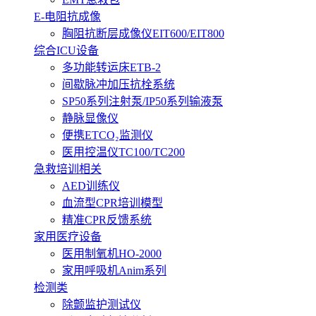
E-电阻抗成像
胸阻抗断层成像仪EIT600/EIT800
综合ICU设备
多功能转运床ETB-2
间歇脉冲加压抗栓系统
SP50系列注射泵/IP50系列输液泵
静脉显像仪
便携ETCO₂监测仪
医用控温仪TC100/TC200
急救培训相关
AED训练仪
血流型CPR培训模型
精准CPR反馈系统
家用医疗设备
医用制氧机HO-2000
家用呼吸机Anim系列
检测类
除颤监护测试仪