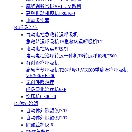
麻醉视频喉镜AVL-3M系列
高频振动排痰机P30/P20
电动吸痰器
B-呼吸治疗
气动电控急救转运呼吸机
急救转运呼吸机T5
急救转运呼吸机T7
电动电控转运呼吸机
电动电控治疗转运一体机T6
转运呼吸机T500
有创治疗呼吸机
高频有创呼吸机T20
呼吸机VK600
重症治疗呼吸机
VK300/VK200
无创呼吸治疗
呼吸湿化治疗机68F
空压机C30C20
D-体外除颤
自动体外除颤仪i3/i5
自动体外除颤仪i7/i9
除颤监护仪i6
EMT急救包