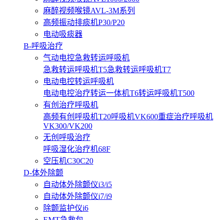
麻醉视频喉镜AVL-3M系列
高频振动排痰机P30/P20
电动吸痰器
B-呼吸治疗
气动电控急救转运呼吸机
急救转运呼吸机T5
急救转运呼吸机T7
电动电控转运呼吸机
电动电控治疗转运一体机T6
转运呼吸机T500
有创治疗呼吸机
高频有创呼吸机T20
呼吸机VK600
重症治疗呼吸机
VK300/VK200
无创呼吸治疗
呼吸湿化治疗机68F
空压机C30C20
D-体外除颤
自动体外除颤仪i3/i5
自动体外除颤仪i7/i9
除颤监护仪i6
EMT急救包