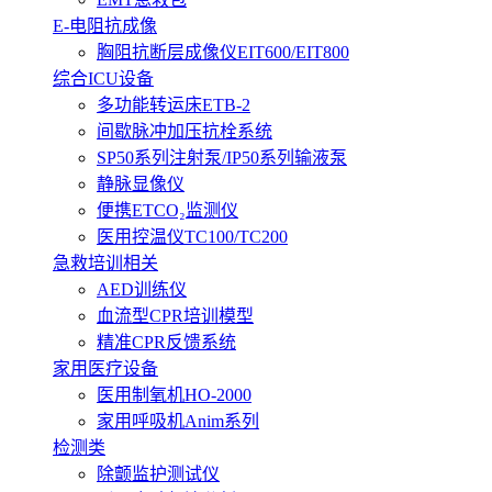
E-电阻抗成像
胸阻抗断层成像仪EIT600/EIT800
综合ICU设备
多功能转运床ETB-2
间歇脉冲加压抗栓系统
SP50系列注射泵/IP50系列输液泵
静脉显像仪
便携ETCO₂监测仪
医用控温仪TC100/TC200
急救培训相关
AED训练仪
血流型CPR培训模型
精准CPR反馈系统
家用医疗设备
医用制氧机HO-2000
家用呼吸机Anim系列
检测类
除颤监护测试仪