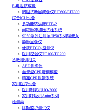
E-电阻抗成像
胸阻抗断层成像仪EIT600/EIT800
综合ICU设备
多功能转运床ETB-2
间歇脉冲加压抗栓系统
SP50系列注射泵/IP50系列输液泵
静脉显像仪
便携ETCO₂监测仪
医用控温仪TC100/TC200
急救培训相关
AED训练仪
血流型CPR培训模型
精准CPR反馈系统
家用医疗设备
医用制氧机HO-2000
家用呼吸机Anim系列
检测类
除颤监护测试仪