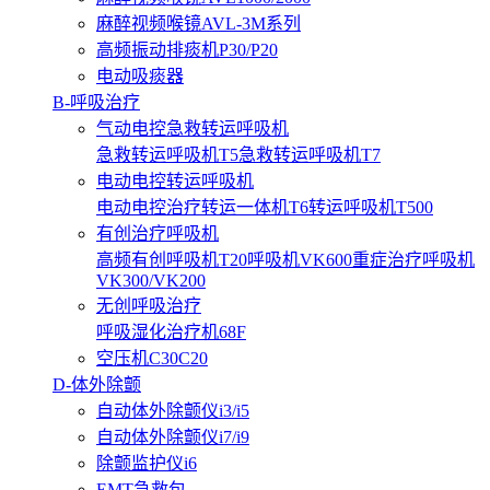
麻醉视频喉镜AVL-3M系列
高频振动排痰机P30/P20
电动吸痰器
B-呼吸治疗
气动电控急救转运呼吸机
急救转运呼吸机T5
急救转运呼吸机T7
电动电控转运呼吸机
电动电控治疗转运一体机T6
转运呼吸机T500
有创治疗呼吸机
高频有创呼吸机T20
呼吸机VK600
重症治疗呼吸机
VK300/VK200
无创呼吸治疗
呼吸湿化治疗机68F
空压机C30C20
D-体外除颤
自动体外除颤仪i3/i5
自动体外除颤仪i7/i9
除颤监护仪i6
EMT急救包