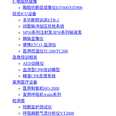
E-电阻抗成像
胸阻抗断层成像仪EIT600/EIT800
综合ICU设备
多功能转运床ETB-2
间歇脉冲加压抗栓系统
SP50系列注射泵/IP50系列输液泵
静脉显像仪
便携ETCO₂监测仪
医用控温仪TC100/TC200
急救培训相关
AED训练仪
血流型CPR培训模型
精准CPR反馈系统
家用医疗设备
医用制氧机HO-2000
家用呼吸机Anim系列
检测类
除颤监护测试仪
呼吸麻醉气流分析仪VT2000