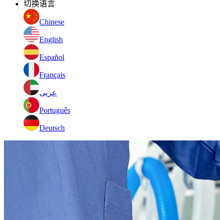
切换语言
Chinese
English
Español
Français
عربى
Português
Deutsch