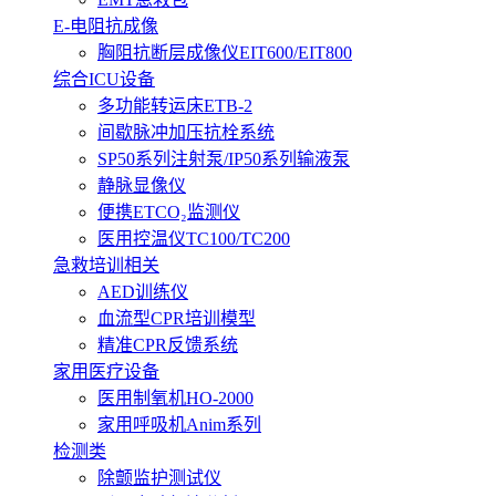
E-电阻抗成像
胸阻抗断层成像仪EIT600/EIT800
综合ICU设备
多功能转运床ETB-2
间歇脉冲加压抗栓系统
SP50系列注射泵/IP50系列输液泵
静脉显像仪
便携ETCO₂监测仪
医用控温仪TC100/TC200
急救培训相关
AED训练仪
血流型CPR培训模型
精准CPR反馈系统
家用医疗设备
医用制氧机HO-2000
家用呼吸机Anim系列
检测类
除颤监护测试仪