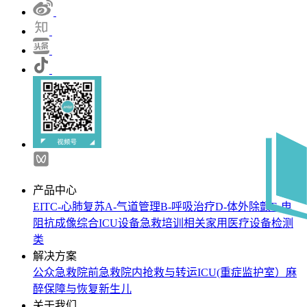
产品中心
EIT
C-心肺复苏
A-气道管理
B-呼吸治疗
D-体外除颤
E-电
阻抗成像
综合ICU设备
急救培训相关
家用医疗设备
检测
类
解决方案
公众急救
院前急救
院内抢救与转运
ICU(重症监护室）
麻
醉保障与恢复
新生儿
关于我们