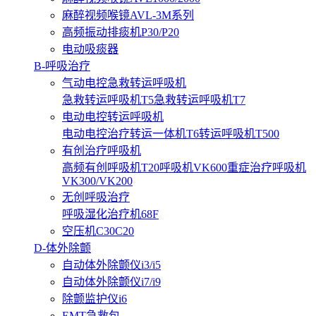
麻醉视频喉镜AVL-3M系列
高频振动排痰机P30/P20
电动吸痰器
B-呼吸治疗
气动电控急救转运呼吸机
急救转运呼吸机T5
急救转运呼吸机T7
电动电控转运呼吸机
电动电控治疗转运一体机T6
转运呼吸机T500
有创治疗呼吸机
高频有创呼吸机T20
呼吸机VK600
重症治疗呼吸机
VK300/VK200
无创呼吸治疗
呼吸湿化治疗机68F
空压机C30C20
D-体外除颤
自动体外除颤仪i3/i5
自动体外除颤仪i7/i9
除颤监护仪i6
EMT急救包