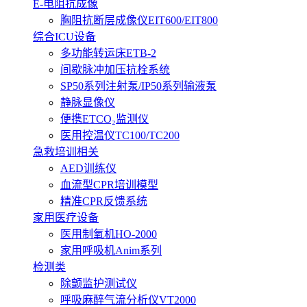
E-电阻抗成像
胸阻抗断层成像仪EIT600/EIT800
综合ICU设备
多功能转运床ETB-2
间歇脉冲加压抗栓系统
SP50系列注射泵/IP50系列输液泵
静脉显像仪
便携ETCO₂监测仪
医用控温仪TC100/TC200
急救培训相关
AED训练仪
血流型CPR培训模型
精准CPR反馈系统
家用医疗设备
医用制氧机HO-2000
家用呼吸机Anim系列
检测类
除颤监护测试仪
呼吸麻醉气流分析仪VT2000