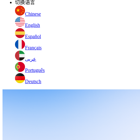
切换语言
Chinese
English
Español
Français
عربى
Português
Deutsch