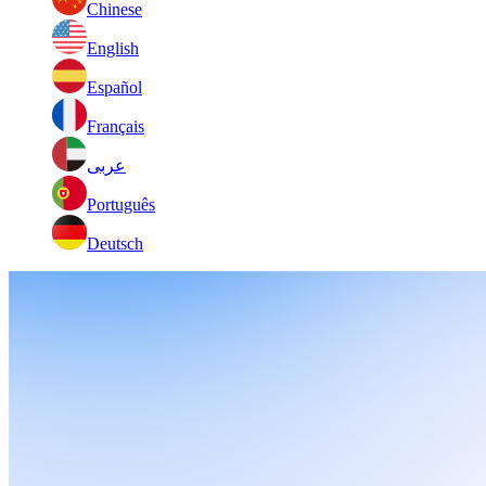
Chinese
English
Español
Français
عربى
Português
Deutsch