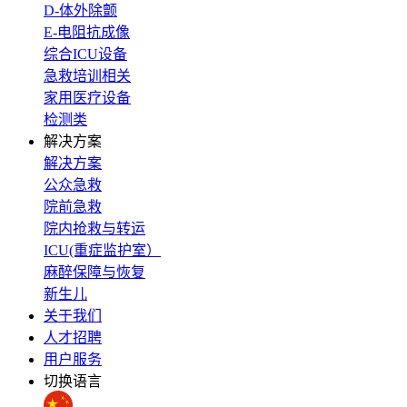
D-体外除颤
E-电阻抗成像
综合ICU设备
急救培训相关
家用医疗设备
检测类
解决方案
解决方案
公众急救
院前急救
院内抢救与转运
ICU(重症监护室）
麻醉保障与恢复
新生儿
关于我们
人才招聘
用户服务
切换语言