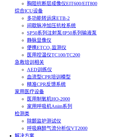
胸阻抗断层成像仪EIT600/EIT800
综合ICU设备
多功能转运床ETB-2
间歇脉冲加压抗栓系统
SP50系列注射泵/IP50系列输液泵
静脉显像仪
便携ETCO₂监测仪
医用控温仪TC100/TC200
急救培训相关
AED训练仪
血流型CPR培训模型
精准CPR反馈系统
家用医疗设备
医用制氧机HO-2000
家用呼吸机Anim系列
检测类
除颤监护测试仪
呼吸麻醉气流分析仪VT2000
解决方案