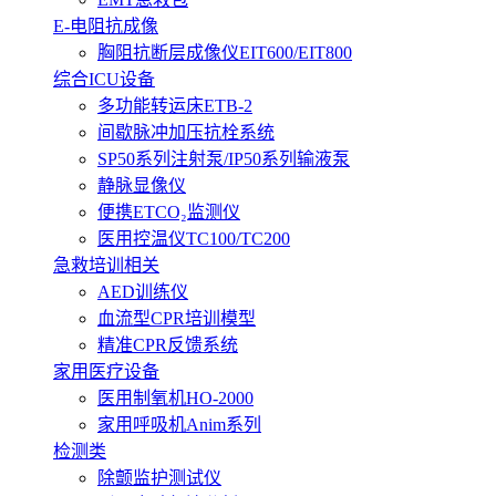
E-电阻抗成像
胸阻抗断层成像仪EIT600/EIT800
综合ICU设备
多功能转运床ETB-2
间歇脉冲加压抗栓系统
SP50系列注射泵/IP50系列输液泵
静脉显像仪
便携ETCO₂监测仪
医用控温仪TC100/TC200
急救培训相关
AED训练仪
血流型CPR培训模型
精准CPR反馈系统
家用医疗设备
医用制氧机HO-2000
家用呼吸机Anim系列
检测类
除颤监护测试仪