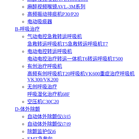
麻醉视频喉镜AVL-3M系列
高频振动排痰机P30/P20
电动吸痰器
B-呼吸治疗
气动电控急救转运呼吸机
急救转运呼吸机T5
急救转运呼吸机T7
电动电控转运呼吸机
电动电控治疗转运一体机T6
转运呼吸机T500
有创治疗呼吸机
高频有创呼吸机T20
呼吸机VK600
重症治疗呼吸机
VK300/VK200
无创呼吸治疗
呼吸湿化治疗机68F
空压机C30C20
D-体外除颤
自动体外除颤仪i3/i5
自动体外除颤仪i7/i9
除颤监护仪i6
EMT急救包