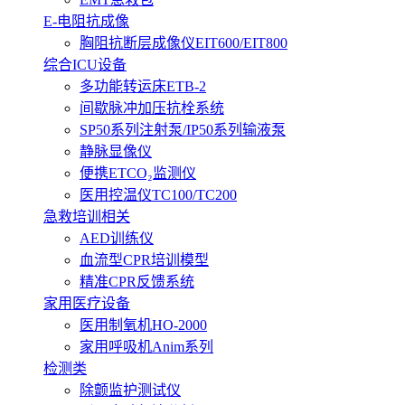
E-电阻抗成像
胸阻抗断层成像仪EIT600/EIT800
综合ICU设备
多功能转运床ETB-2
间歇脉冲加压抗栓系统
SP50系列注射泵/IP50系列输液泵
静脉显像仪
便携ETCO₂监测仪
医用控温仪TC100/TC200
急救培训相关
AED训练仪
血流型CPR培训模型
精准CPR反馈系统
家用医疗设备
医用制氧机HO-2000
家用呼吸机Anim系列
检测类
除颤监护测试仪