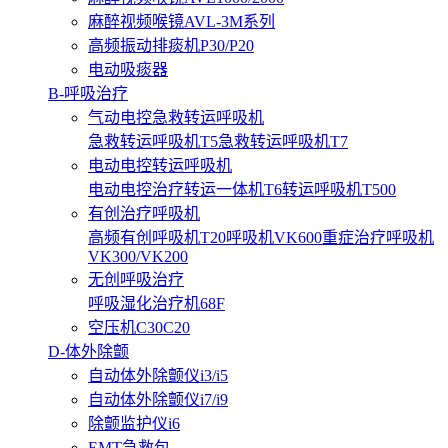
麻醉视频喉镜AVL-3M系列
高频振动排痰机P30/P20
电动吸痰器
B-呼吸治疗
气动电控急救转运呼吸机
急救转运呼吸机T5
急救转运呼吸机T7
电动电控转运呼吸机
电动电控治疗转运一体机T6
转运呼吸机T500
有创治疗呼吸机
高频有创呼吸机T20
呼吸机VK600
重症治疗呼吸机
VK300/VK200
无创呼吸治疗
呼吸湿化治疗机68F
空压机C30C20
D-体外除颤
自动体外除颤仪i3/i5
自动体外除颤仪i7/i9
除颤监护仪i6
EMT急救包