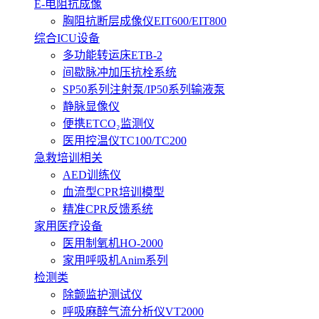
E-电阻抗成像
胸阻抗断层成像仪EIT600/EIT800
综合ICU设备
多功能转运床ETB-2
间歇脉冲加压抗栓系统
SP50系列注射泵/IP50系列输液泵
静脉显像仪
便携ETCO₂监测仪
医用控温仪TC100/TC200
急救培训相关
AED训练仪
血流型CPR培训模型
精准CPR反馈系统
家用医疗设备
医用制氧机HO-2000
家用呼吸机Anim系列
检测类
除颤监护测试仪
呼吸麻醉气流分析仪VT2000