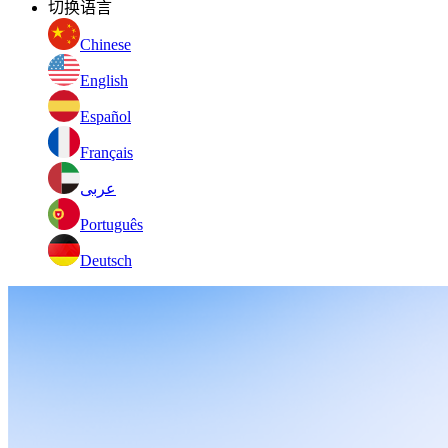
切换语言
Chinese
English
Español
Français
عربى
Português
Deutsch