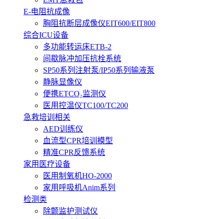
E-电阻抗成像
胸阻抗断层成像仪EIT600/EIT800
综合ICU设备
多功能转运床ETB-2
间歇脉冲加压抗栓系统
SP50系列注射泵/IP50系列输液泵
静脉显像仪
便携ETCO₂监测仪
医用控温仪TC100/TC200
急救培训相关
AED训练仪
血流型CPR培训模型
精准CPR反馈系统
家用医疗设备
医用制氧机HO-2000
家用呼吸机Anim系列
检测类
除颤监护测试仪