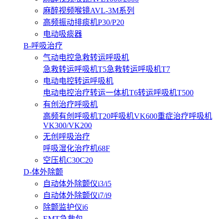
麻醉视频喉镜AVL-3M系列
高频振动排痰机P30/P20
电动吸痰器
B-呼吸治疗
气动电控急救转运呼吸机
急救转运呼吸机T5
急救转运呼吸机T7
电动电控转运呼吸机
电动电控治疗转运一体机T6
转运呼吸机T500
有创治疗呼吸机
高频有创呼吸机T20
呼吸机VK600
重症治疗呼吸机
VK300/VK200
无创呼吸治疗
呼吸湿化治疗机68F
空压机C30C20
D-体外除颤
自动体外除颤仪i3/i5
自动体外除颤仪i7/i9
除颤监护仪i6
EMT急救包