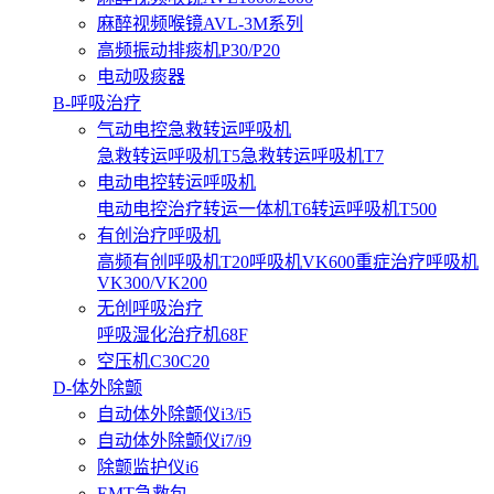
麻醉视频喉镜AVL-3M系列
高频振动排痰机P30/P20
电动吸痰器
B-呼吸治疗
气动电控急救转运呼吸机
急救转运呼吸机T5
急救转运呼吸机T7
电动电控转运呼吸机
电动电控治疗转运一体机T6
转运呼吸机T500
有创治疗呼吸机
高频有创呼吸机T20
呼吸机VK600
重症治疗呼吸机
VK300/VK200
无创呼吸治疗
呼吸湿化治疗机68F
空压机C30C20
D-体外除颤
自动体外除颤仪i3/i5
自动体外除颤仪i7/i9
除颤监护仪i6
EMT急救包