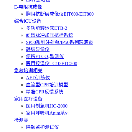
E-电阻抗成像
胸阻抗断层成像仪EIT600/EIT800
综合ICU设备
多功能转运床ETB-2
间歇脉冲加压抗栓系统
SP50系列注射泵/IP50系列输液泵
静脉显像仪
便携ETCO₂监测仪
医用控温仪TC100/TC200
急救培训相关
AED训练仪
血流型CPR培训模型
精准CPR反馈系统
家用医疗设备
医用制氧机HO-2000
家用呼吸机Anim系列
检测类
除颤监护测试仪